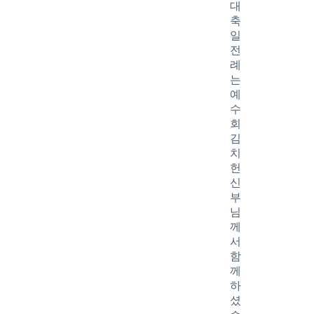
대
축
일
전
례
는
예
수
회
김
치
헌
신
부
님
께
서
함
께
하
셨