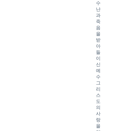
수
난
과
죽
음
을
받
아
들
이
신
예
수
그
리
스
도
의
사
랑
을