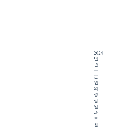
2024
년
관
구
본
원
의
성
삼
일
과
부
활