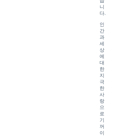
습
니
다.
인
간
과
세
상
에
대
한
지
극
한
사
랑
으
로
기
꺼
이