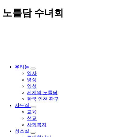
노틀담 수녀회
우리는
역사
영성
양성
세계의 노틀담
한국 인천 관구
사도직
교육
선교
사회복지
성소실