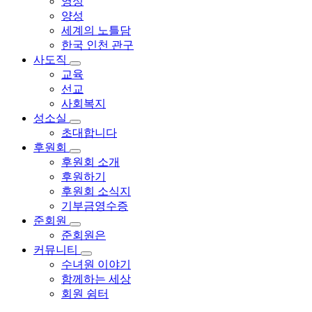
영성
양성
세계의 노틀담
한국 인천 관구
사도직
교육
선교
사회복지
성소실
초대합니다
후원회
후원회 소개
후원하기
후원회 소식지
기부금영수증
준회원
준회원은
커뮤니티
수녀원 이야기
함께하는 세상
회원 쉼터